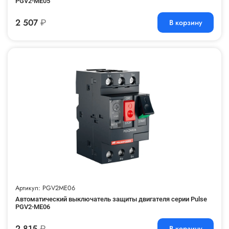
PGV2-ME05
2 507
₽
В корзину
Артикул: PGV2ME06
Автоматический выключатель защиты двигателя серии Pulse
PGV2-ME06
2 815
₽
В корзину