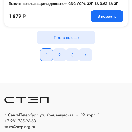
Выключатель защиты двигателя CNC YCP6-32P 1A 0.63-1A 3P
1 879
₽
В корзину
Показать еще
1
2
3
г. Санкт-Петербург, ул. Кременчугская, д. 19, корп. 1
+7 981 735-96-63
sales@step.org.ru