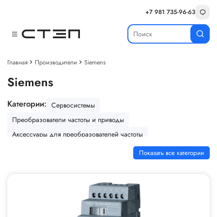
+7 981 735-96-63
Главная
Производители
Siemens
Siemens
Категории:
Сервосистемы
Преобразователи частоты и приводы
Аксессуары для преобразователей частоты
Преобразователи частоты
Серводвигатели
Показать все категории
Автоматизированные системы управления технологическими
процессами (АСУ ТП)
Програмируеммые логические контроллеры (ПЛК)
Устройства для человека машинного интерфейса (HMI панели)
Модули расширения