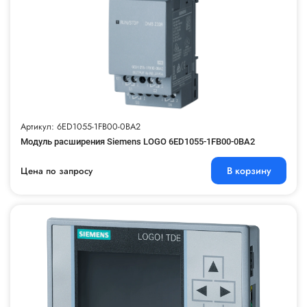
Блоки питания для систем автоматизации
Распредленная периферия
Программное обеспечение АСУ ТП
Компьютеры промышленные
Программаторы
Промышленное сетевое оброрудование
Коммутаторы сетевые
Коммуникационные процессоры
Артикул: 6ED1055-1FB00-0BA2
Кабели интерфейсные
Модуль расширения Siemens LOGO 6ED1055-1FB00-0BA2
Контрольно-измерительные приборы
Прочее
В корзину
Цена по запросу