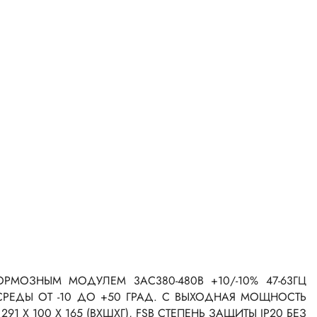
МОЗНЫМ МОДУЛЕМ 3AC380-480В +10/-10% 47-63ГЦ
 СРЕДЫ ОТ -10 ДО +50 ГРАД. C ВЫХОДНАЯ МОЩНОСТЬ
291 X 100 X 165 (ВXШXГ), FSB СТЕПЕНЬ ЗАЩИТЫ IP20 БЕЗ