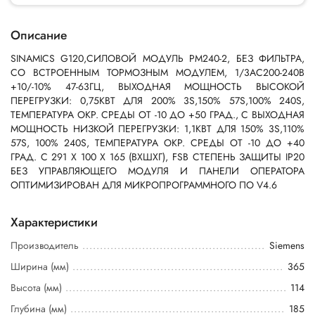
Описание
SINAMICS G120,СИЛОВОЙ МОДУЛЬ PM240-2, БЕЗ ФИЛЬТРА,
СО ВСТРОЕННЫМ ТОРМОЗНЫМ МОДУЛЕМ, 1/3AC200-240В
+10/-10% 47-63ГЦ, ВЫХОДНАЯ МОЩНОСТЬ ВЫСОКОЙ
ПЕРЕГРУЗКИ: 0,75КВТ ДЛЯ 200% 3S,150% 57S,100% 240S,
ТЕМПЕРАТУРА ОКР. СРЕДЫ ОТ -10 ДО +50 ГРАД., C ВЫХОДНАЯ
МОЩНОСТЬ НИЗКОЙ ПЕРЕГРУЗКИ: 1,1КВТ ДЛЯ 150% 3S,110%
57S, 100% 240S, ТЕМПЕРАТУРА ОКР. СРЕДЫ ОТ -10 ДО +40
ГРАД. C 291 X 100 X 165 (ВXШXГ), FSB СТЕПЕНЬ ЗАЩИТЫ IP20
БЕЗ УПРАВЛЯЮЩЕГО МОДУЛЯ И ПАНЕЛИ ОПЕРАТОРА
ОПТИМИЗИРОВАН ДЛЯ МИКРОПРОГРАММНОГО ПО V4.6
Характеристики
Производитель
Siemens
Ширина (мм)
365
Высота (мм)
114
Глубина (мм)
185