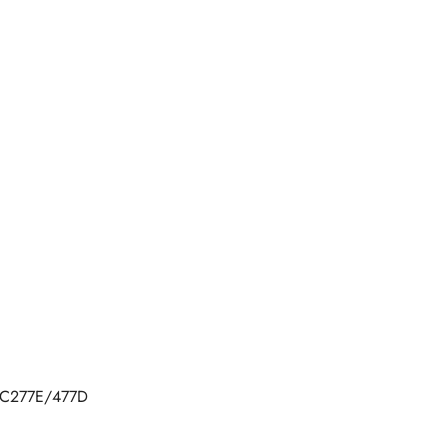
IPC277E/477D