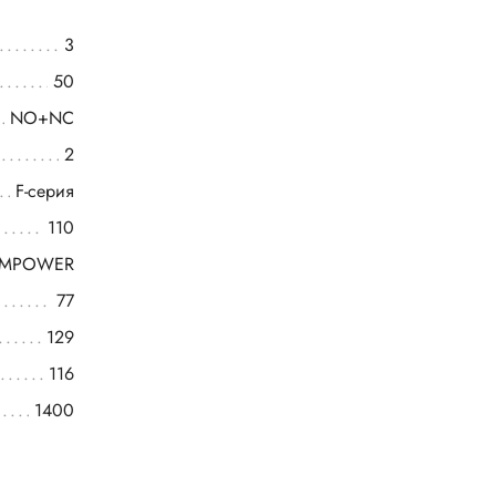
3
50
NO+NC
2
F-серия
110
OMPOWER
77
129
116
1400